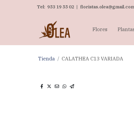
Tel:
953 19 55 02
|
floristas.olea@gmail.co
Flores
Planta
Tienda
CALATHEA C13 VARIADA