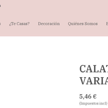
m
s
¿Te Casas?
Decoración
Quiénes Somos
CALA
VARI
5,46 €
(Impuestos incl)