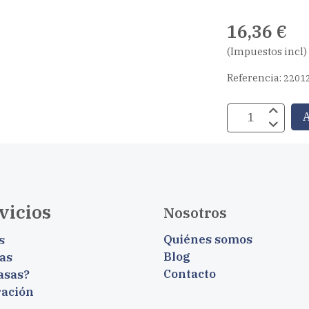
16,36 €
(Impuestos incl)
Referencia:
2201
A
vicios
Nosotros
Quiénes somos
s
Blog
as
Contacto
asas?
ración