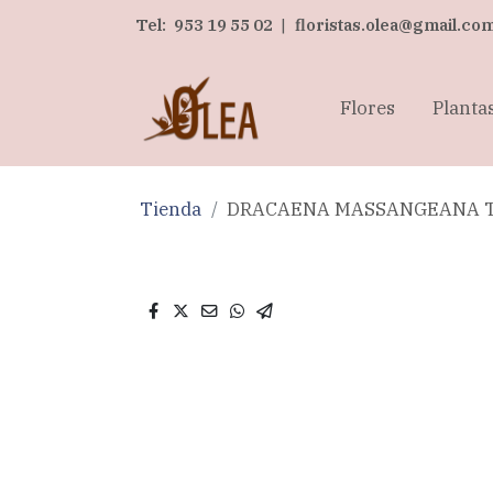
Tel:
953 19 55 02
|
floristas.olea@gmail.co
Flores
Planta
Tienda
DRACAENA MASSANGEANA T