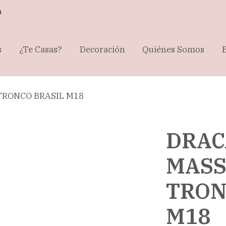
m
s
¿Te Casas?
Decoración
Quiénes Somos
RONCO BRASIL M18
DRAC
MAS
TRON
M18