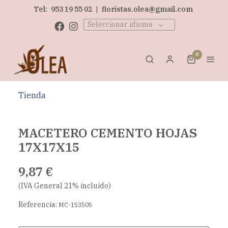
Tel:
953 19 55 02
|
floristas.olea@gmail.com
Seleccionar idioma
0
Tienda
MACETERO CEMENTO HOJAS
17X17X15
9,87 €
(IVA General 21% incluido)
Referencia:
MC-153505