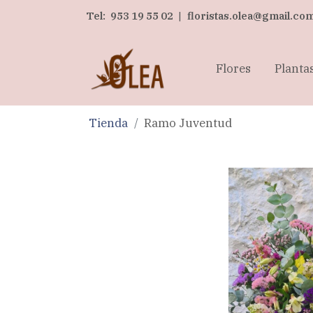
Tel:
953 19 55 02
|
floristas.olea@gmail.co
Flores
Planta
Tienda
Ramo Juventud