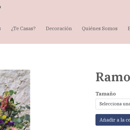
m
s
¿Te Casas?
Decoración
Quiénes Somos
Ramo
Tamaño
Selecciona un
Añadir a la c