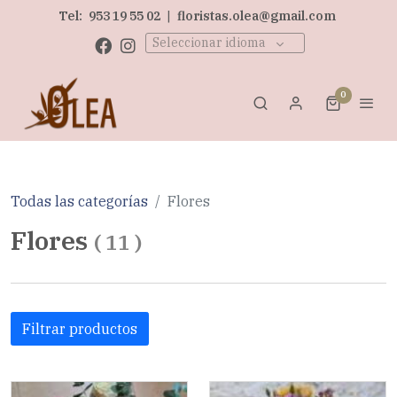
Tel:
953 19 55 02
|
floristas.olea@gmail.com
Seleccionar idioma
0
Todas las categorías
Flores
Flores
(
11
)
Filtrar productos