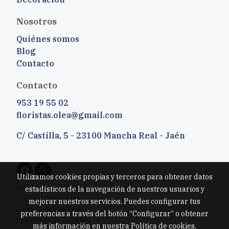
Nosotros
Quiénes somos
Blog
Contacto
Contacto
953 19 55 02
floristas.olea@gmail.com
C/ Castilla, 5 - 23100 Mancha Real - Jaén
Utilizamos cookies propias y terceros para obtener datos
Aviso legal
estadísticos de la navegación de nuestros usuarios y
Política de cookies
mejorar nuestros servicios. Puedes configurar tus
Gestión de cookies
preferencias a través del botón “Configurar” o obtener
Política de privacidad
más información en nuestra
Política de cookies
.